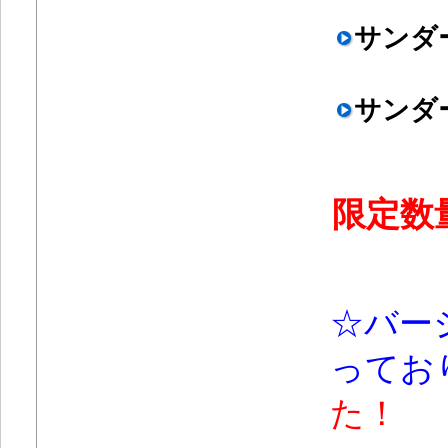
サンダ
サンダ
限定数
☆バー
ってお
た！