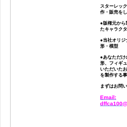
スターレッ
作・販売を
●版権元から
たキャラク
●当社オリジ
形・模型
●あなただけ
形、フィギ
いただいた
を製作する
まずはお問
Email:
dffca100@